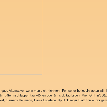
ne gaue Alternative, wenn man sick nich vonn Fernseher berieseln laoten will
, üm bäter inschlaopen tau köönen oder üm sick tau bilden. Mien Griff in`t 
winkel, Clemens Heitmann, Paula Espelage. Up Dinklaoger Platt finn wi dor ga
.