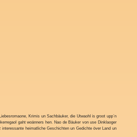
. Liebesromaone, Krimis un Sachbäuker, die Utwaohl is groot upp`n
Bäukerregaol gaht woänners hen. Nao de Bäuker von use Dinklaoger
nz interessante heimatliche Geschichten un Gedichte över Land un