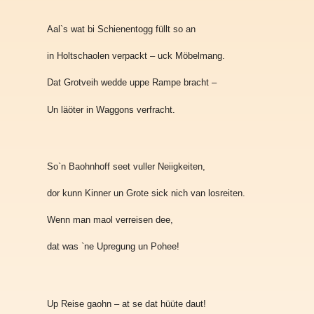
Aal`s wat bi Schienentogg füllt so an
in Holtschaolen verpackt – uck Möbelmang.
Dat Grotveih wedde uppe Rampe bracht –
Un läöter in Waggons verfracht.
So`n Baohnhoff seet vuller Neiigkeiten,
dor kunn Kinner un Grote sick nich van losreiten.
Wenn man maol verreisen dee,
dat was `ne Upregung un Pohee!
Up Reise gaohn – at se dat hüüte daut!