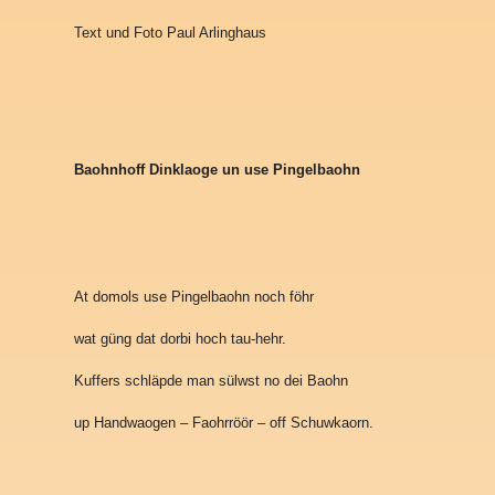
Text und Foto Paul Arlinghaus
Baohnhoff Dinklaoge un use Pingelbaohn
At domols use Pingelbaohn noch föhr
wat güng dat dorbi hoch tau-hehr.
Kuffers schläpde man sülwst no dei Baohn
up Handwaogen – Faohrröör – off Schuwkaorn.