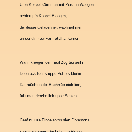
Uten Kespel köm man mit Perd un Waogen
achterup`n Koppel Blaogen,
dei düsse Gelägenheit waohrnöhmen
un sei uk maol van` Stall affkömen.
Wann kreegen dei maol Zug tau seihn.
Deen uck foorts uppe Puffers kleihn.
Dat müchten dei Baohnlüe nich lien,
füllt man drocke liek uppe Schien.
Geef nu use Pingelanton sien Flötentons
köm man uppen Baohnhoff in Aktion.