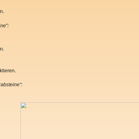
n.
ne“:
n.
tieren.
absteine“: