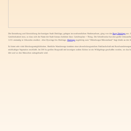
Die Entstehung und Entwicklung der heutigen Stadt Dinklage, gelegen im nordwestlichen Niedersachsen, ging von der
Burg Dinklage
aus. D
Gerichtsbarkeit inne, so dass sich der Name der Stadt hieraus herleiten lässt. Gerichtsplatz = Thing. Die Schreibweise hat eine große Umwand
1231 erstmalig in Urkunden erwähnt - über Dynclage bis Dinklage.
Dinklage
zugehörig zum "Oldenburger Münsterland" liegt direkt an der 
Es bietet sehr viele Erholungsmöglichkeiten. Herrliche Wanderwege inmitten einer abwechslungsreichen Parklandschaft mit Rundwanderwegen
reichhaltiger Vegetation erschließt. Im 500 ha großen Burgwald mit knorrigen uralten Eichen ist ein Wildgehege geschaffen worden, wo das
lebt und so den Menschen nahegebracht wird.