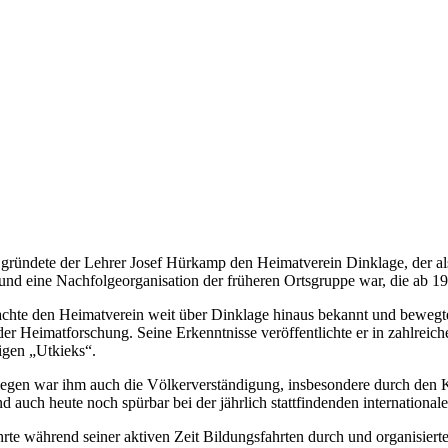
gründete der Lehrer Josef Hürkamp den Heimatverein Dinklage, der al
und eine Nachfolgeorganisation der früheren Ortsgruppe war, die ab 19
hte den Heimatverein weit über Dinklage hinaus bekannt und bewegte
der Heimatforschung. Seine Erkenntnisse veröffentlichte er in zahlrei
igen „Utkieks“.
iegen war ihm auch die Völkerverständigung, insbesondere durch den K
d auch heute noch spürbar bei der jährlich stattfindenden internatio
rte während seiner aktiven Zeit Bildungsfahrten durch und organisiert